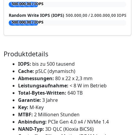
500.000,00 / IOPS
Random Write IOPS (IOPS)
500.000,00 / 2.000.000,00 IOPS
500.000,00 / IOPS
Produktdetails
IOPS:
bis zu 500 tausend
Cache:
pSLC (dynamisch)
Abmessungen:
80 x 22 x 2,3 mm
Leistungsaufnahme:
< 8 W im Betrieb
Total-Bytes-Written:
640 TB
Garantie:
3 Jahre
Key:
M-Key
MTBF:
2 Millionen Stunden
Anbindung:
PCIe Gen 4.0 x4 / NVMe 1.4
NAND-Typ:
3D QLC (Kioxia BiCS6)