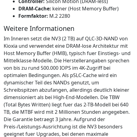
Controller:
Silicon Motion (DRAM-less)
DRAM-Cache:
keiner (Host Memory Buffer)
Formfaktor:
M.2 2280
Weitere Informationen
Im Inneren setzt die NV3 (2 TB) auf QLC-3D-NAND von
Kioxia und verwendet eine DRAM-lose Architektur mit
Host Memory Buffer (HMB), typisch fuer Einstiegs- und
Mittelklasse-Modelle. Die Herstellerangaben sprechen
von bis zu rund 500.000 IOPS im 4K-Zugriff bei
optimalen Bedingungen. Als pSLC-Cache wird ein
dynamischer Teil des NANDs genutzt, um
Schreibspitzen abzufangen, allerdings deutlich kleiner
dimensioniert als bei High-End-Modellen. Die TBW
(Total Bytes Written) liegt fuer das 2-TB-Modell bei 640
TB, die MTBF wird mit 2 Millionen Stunden angegeben.
Die Garantie betraegt 3 Jahre. Aufgrund der
Preis-/Leistungs-Ausrichtung ist die NV3 besonders
geeignet fuer Upgrades, bei denen maximale