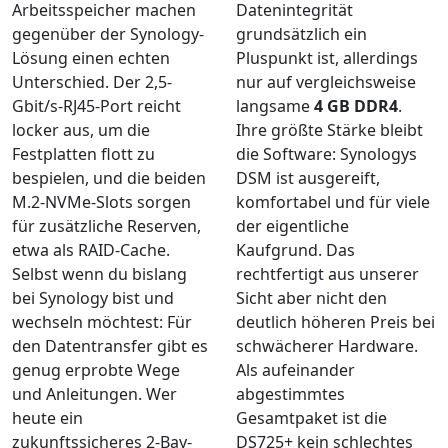
Arbeitsspeicher machen
Datenintegrität
gegenüber der Synology-
grundsätzlich ein
Lösung einen echten
Pluspunkt ist, allerdings
Unterschied. Der 2,5-
nur auf vergleichsweise
Gbit/s-RJ45-Port reicht
langsame
4 GB DDR4
.
locker aus, um die
Ihre größte Stärke bleibt
Festplatten flott zu
die Software: Synologys
bespielen, und die beiden
DSM ist ausgereift,
M.2-NVMe-Slots sorgen
komfortabel und für viele
für zusätzliche Reserven,
der eigentliche
etwa als RAID-Cache.
Kaufgrund. Das
Selbst wenn du bislang
rechtfertigt aus unserer
bei Synology bist und
Sicht aber nicht den
wechseln möchtest: Für
deutlich höheren Preis bei
den Datentransfer gibt es
schwächerer Hardware.
genug erprobte Wege
Als aufeinander
und Anleitungen. Wer
abgestimmtes
heute ein
Gesamtpaket ist die
zukunftssicheres 2-Bay-
DS725+ kein schlechtes