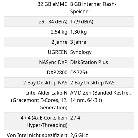
32 GB eMMC
8 GB interner Flash-
Speicher
29 - 34 dB(A)
17,9 dB(A)
2,54 kg
1,30 kg
2 Jahre
3 Jahre
UGREEN
Synology
NASync DXP
DiskStation Plus
DXP2800
DS725+
2-Bay Desktop NAS
2-Bay Desktop NAS
Intel Alder Lake-N
AMD Zen (Banded Kestrel,
(Gracemont E-Cores, 12.
14 nm, 64-Bit)
Generation)
4 / 4 (4x E-Core, kein
2 / 4
Hyper-Threading)
Von Intel nicht spezifiziert
2,6 GHz