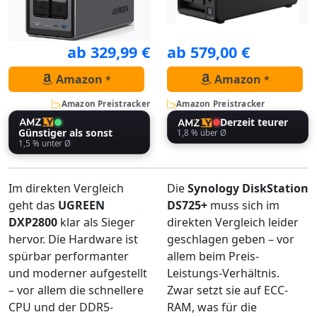
Die Synology DiskStation
Das UGREEN DXP2800 2-
ab 329,99 €
725+ ist ein 2-Bay NAS aus
ab 579,00 €
Bay NAS - Vorderansicht
dem Jahr 2025 -
Amazon
Amazon
*
*
Seitenansicht
Amazon Preistracker
Amazon Preistracker
Derzeit teurer
Günstiger als sonst
1,8 % über Ø
1,5 % unter Ø
Im direkten Vergleich
Die
Synology DiskStation
geht das
UGREEN
DS725+
muss sich im
DXP2800
klar als Sieger
direkten Vergleich leider
hervor. Die Hardware ist
geschlagen geben – vor
spürbar performanter
allem beim Preis-
und moderner aufgestellt
Leistungs-Verhältnis.
– vor allem die schnellere
Zwar setzt sie auf ECC-
CPU und der DDR5-
RAM, was für die