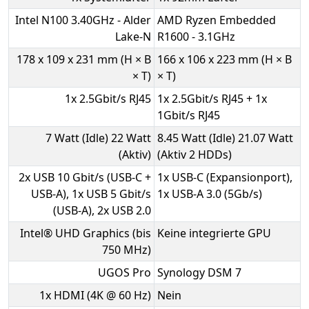
Intel N100 3.40GHz - Alder
AMD Ryzen Embedded
Lake-N
R1600 - 3.1GHz
178 x 109 x 231 mm (H × B
166 x 106 x 223 mm (H × B
× T)
× T)
1x 2.5Gbit/s RJ45
1x 2.5Gbit/s RJ45 + 1x
1Gbit/s RJ45
7 Watt (Idle) 22 Watt
8.45 Watt (Idle) 21.07 Watt
(Aktiv)
(Aktiv 2 HDDs)
2x USB 10 Gbit/s (USB-C +
1x USB-C (Expansionport),
USB-A), 1x USB 5 Gbit/s
1x USB-A 3.0 (5Gb/​s)
(USB-A), 2x USB 2.0
Intel® UHD Graphics (bis
Keine integrierte GPU
750 MHz)
UGOS Pro
Synology DSM 7
1x HDMI (4K @ 60 Hz)
Nein