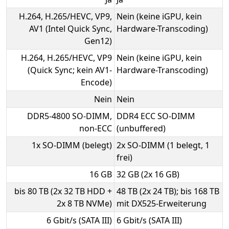
H.264, H.265/HEVC, VP9,
Nein (keine iGPU, kein
AV1 (Intel Quick Sync,
Hardware-Transcoding)
Gen12)
H.264, H.265/HEVC, VP9
Nein (keine iGPU, kein
(Quick Sync; kein AV1-
Hardware-Transcoding)
Encode)
Nein
Nein
DDR5-4800 SO-DIMM,
DDR4 ECC SO-DIMM
non-ECC
(unbuffered)
1x SO-DIMM (belegt)
2x SO-DIMM (1 belegt, 1
frei)
16 GB
32 GB (2x 16 GB)
bis 80 TB (2x 32 TB HDD +
48 TB (2x 24 TB); bis 168 TB
2x 8 TB NVMe)
mit DX525-Erweiterung
6 Gbit/s (SATA III)
6 Gbit/s (SATA III)