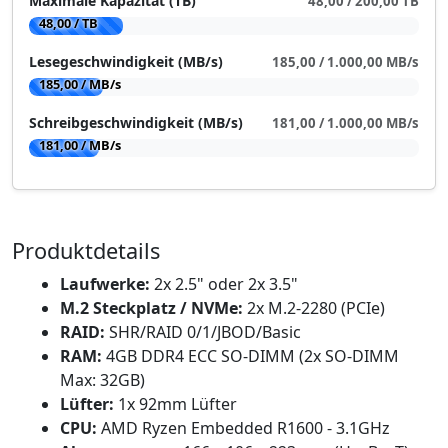
Maximale Kapazität (TB)
48,00 / 200,00 TB
48,00 / TB
Lesegeschwindigkeit (MB/s)
185,00 / 1.000,00 MB/s
185,00 / MB/s
Schreibgeschwindigkeit (MB/s)
181,00 / 1.000,00 MB/s
181,00 / MB/s
Produktdetails
Laufwerke:
2x 2.5" oder 2x 3.5"
M.2 Steckplatz / NVMe:
2x M.2-2280 (PCIe)
RAID:
SHR/RAID 0/1/JBOD/Basic
RAM:
4GB DDR4 ECC SO-DIMM (2x SO-DIMM
Max: 32GB)
Lüfter:
1x 92mm Lüfter
CPU:
AMD Ryzen Embedded R1600 - 3.1GHz