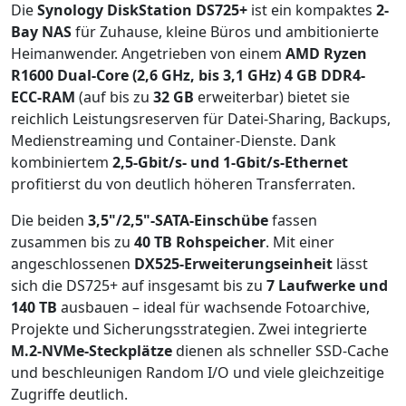
Die
Synology DiskStation DS725+
ist ein kompaktes
2-
Bay NAS
für Zuhause, kleine Büros und ambitionierte
Heimanwender. Angetrieben von einem
AMD Ryzen
R1600 Dual-Core (2,6 GHz, bis 3,1 GHz)
4 GB DDR4-
ECC-RAM
(auf bis zu
32 GB
erweiterbar) bietet sie
reichlich Leistungsreserven für Datei-Sharing, Backups,
Medienstreaming und Container-Dienste. Dank
kombiniertem
2,5-Gbit/s- und 1-Gbit/s-Ethernet
profitierst du von deutlich höheren Transferraten.
Die beiden
3,5"/2,5"-SATA-Einschübe
fassen
zusammen bis zu
40 TB Rohspeicher
. Mit einer
angeschlossenen
DX525-Erweiterungseinheit
lässt
sich die DS725+ auf insgesamt bis zu
7 Laufwerke und
140 TB
ausbauen – ideal für wachsende Fotoarchive,
Projekte und Sicherungsstrategien. Zwei integrierte
M.2-NVMe-Steckplätze
dienen als schneller SSD-Cache
und beschleunigen Random I/O und viele gleichzeitige
Zugriffe deutlich.