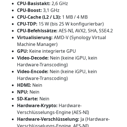
CPU-Basistakt:
2,6 GHz
CPU-Boost:
3,1 GHz
CPU-Cache (L2 / L3):
1 MB / 4 MB
CPU-TDP:
15 W (bis 25 W konfigurierbar)
CPU-Befehlssätze:
AES-NI, AVX2, SHA, SSE4.2
Virtualisierung:
AMD-V (Synology Virtual
Machine Manager)
GPU:
Keine integrierte GPU
Video-Decode:
Nein (keine iGPU, kein
Hardware-Transcoding)
Video-Encode:
Nein (keine iGPU, kein
Hardware-Transcoding)
HDMI:
Nein
NPU:
Nein
SD-Karte:
Nein
Hardware-Krypto:
Hardware-
Verschlüsselungs-Engine (AES-NI)
Hardware-Verschlüsselung:
Ja (Hardware-
Verschlüsselungs-Engine, AES-NI)