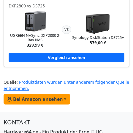
DXP2800 vs DS725+
VS
UGREEN NASync DXP2800 2-
Synology DiskStation DS725+
Bay NAS
579,00 €
329,99 €
Vergleich ansehen
Quelle:
Produktdaten wurden unter anderem folgender Quelle
entnommen.
Bei Amazon ansehen
*
KONTAKT
Hardware64.de - Ein Produkt der Prox IT UG