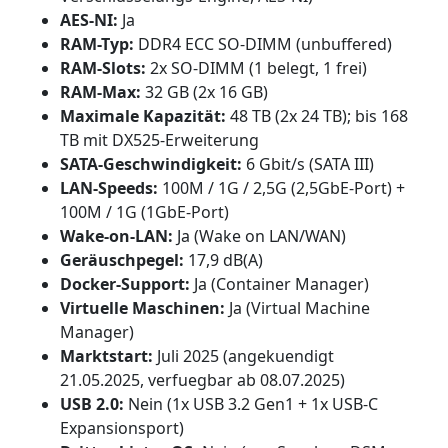
AES-NI:
Ja
RAM-Typ:
DDR4 ECC SO-DIMM (unbuffered)
RAM-Slots:
2x SO-DIMM (1 belegt, 1 frei)
RAM-Max:
32 GB (2x 16 GB)
Maximale Kapazität:
48 TB (2x 24 TB); bis 168
TB mit DX525-Erweiterung
SATA-Geschwindigkeit:
6 Gbit/s (SATA III)
LAN-Speeds:
100M / 1G / 2,5G (2,5GbE-Port) +
100M / 1G (1GbE-Port)
Wake-on-LAN:
Ja (Wake on LAN/WAN)
Geräuschpegel:
17,9 dB(A)
Docker-Support:
Ja (Container Manager)
Virtuelle Maschinen:
Ja (Virtual Machine
Manager)
Marktstart:
Juli 2025 (angekuendigt
21.05.2025, verfuegbar ab 08.07.2025)
USB 2.0:
Nein (1x USB 3.2 Gen1 + 1x USB-C
Expansionsport)