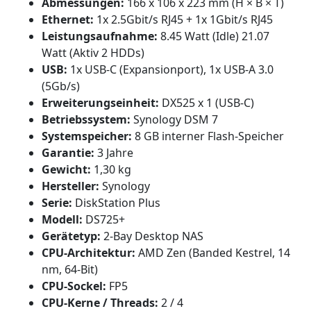
Abmessungen:
166 x 106 x 223 mm (H × B × T)
Ethernet:
1x 2.5Gbit/s RJ45 + 1x 1Gbit/s RJ45
Leistungsaufnahme:
8.45 Watt (Idle) 21.07
Watt (Aktiv 2 HDDs)
USB:
1x USB-C (Expansionport), 1x USB-A 3.0
(5Gb/​s)
Erweiterungseinheit:
DX525 x 1 (USB-C)
Betriebssystem:
Synology DSM 7
Systemspeicher:
8 GB interner Flash-Speicher
Garantie:
3 Jahre
Gewicht:
1,30 kg
Hersteller:
Synology
Serie:
DiskStation Plus
Modell:
DS725+
Gerätetyp:
2-Bay Desktop NAS
CPU-Architektur:
AMD Zen (Banded Kestrel, 14
nm, 64-Bit)
CPU-Sockel:
FP5
CPU-Kerne / Threads:
2 / 4