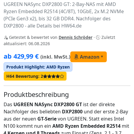
UGREEN NASync DXP2800 GT: 2-Bay-NAS mit AMD
Ryzen Embedded R2514 (4C/8T), 10GbE, 2x M.2 NVMe
(PCIe Gen3 x2), bis 32 GB DDR4. Nachfolger des
DXP2800 - alle Details bei HW64.de
Getestet & bewertet von
Dennis Schröder
·
Zuletzt
aktualisiert: 06.08.2026
ab 429,99 €
(inkl. MwSt.)
Amazon
*
Produkt Highlight: AMD Ryzen
H64 Bewertung: 2
Produktbeschreibung
Das
UGREEN NASync DXP2800 GT
ist der direkte
Nachfolger des beliebten
DXP2800
und der erste 2-Bay
aus der neuen
GT-Serie
von UGREEN. Statt eines Intel
N100 kommt nun ein
AMD Ryzen Embedded R2514
mit
4 Kernen und 8 Threads
zum Einsatz (Zen+, 2,1 - 3,7