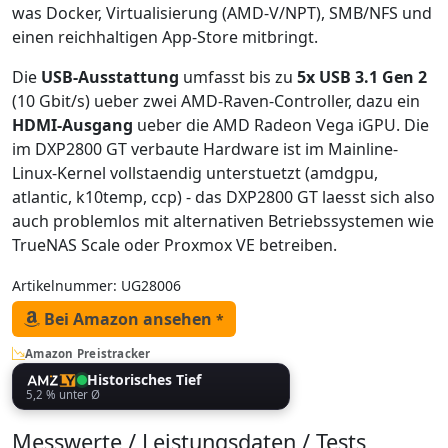
was Docker, Virtualisierung (AMD-V/NPT), SMB/NFS und
einen reichhaltigen App-Store mitbringt.
Die
USB-Ausstattung
umfasst bis zu
5x USB 3.1 Gen 2
(10 Gbit/s) ueber zwei AMD-Raven-Controller, dazu ein
HDMI-Ausgang
ueber die AMD Radeon Vega iGPU. Die
im DXP2800 GT verbaute Hardware ist im Mainline-
Linux-Kernel vollstaendig unterstuetzt (amdgpu,
atlantic, k10temp, ccp) - das DXP2800 GT laesst sich also
auch problemlos mit alternativen Betriebssystemen wie
TrueNAS Scale oder Proxmox VE betreiben.
Artikelnummer: UG28006
Bei Amazon ansehen
*
Amazon Preistracker
Historisches Tief
5,2 % unter Ø
Messwerte / Leistungsdaten / Tests