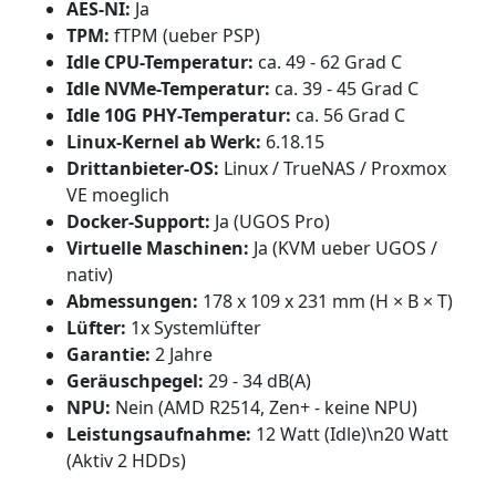
AES-NI:
Ja
TPM:
fTPM (ueber PSP)
Idle CPU-Temperatur:
ca. 49 - 62 Grad C
Idle NVMe-Temperatur:
ca. 39 - 45 Grad C
Idle 10G PHY-Temperatur:
ca. 56 Grad C
Linux-Kernel ab Werk:
6.18.15
Drittanbieter-OS:
Linux / TrueNAS / Proxmox
VE moeglich
Docker-Support:
Ja (UGOS Pro)
Virtuelle Maschinen:
Ja (KVM ueber UGOS /
nativ)
Abmessungen:
178 x 109 x 231 mm (H × B × T)
Lüfter:
1x Systemlüfter
Garantie:
2 Jahre
Geräuschpegel:
29 - 34 dB(A)
NPU:
Nein (AMD R2514, Zen+ - keine NPU)
Leistungsaufnahme:
12 Watt (Idle)\n20 Watt
(Aktiv 2 HDDs)