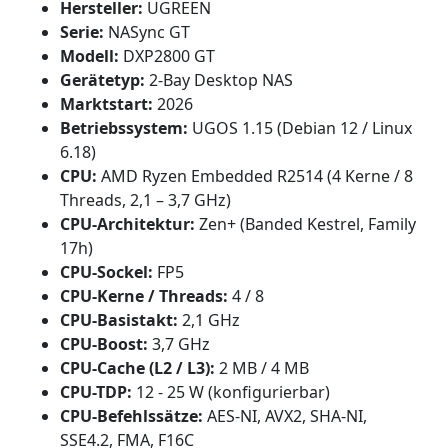
Hersteller:
UGREEN
Serie:
NASync GT
Modell:
DXP2800 GT
Gerätetyp:
2-Bay Desktop NAS
Marktstart:
2026
Betriebssystem:
UGOS 1.15 (Debian 12 / Linux
6.18)
CPU:
AMD Ryzen Embedded R2514 (4 Kerne / 8
Threads, 2,1 – 3,7 GHz)
CPU-Architektur:
Zen+ (Banded Kestrel, Family
17h)
CPU-Sockel:
FP5
CPU-Kerne / Threads:
4 / 8
CPU-Basistakt:
2,1 GHz
CPU-Boost:
3,7 GHz
CPU-Cache (L2 / L3):
2 MB / 4 MB
CPU-TDP:
12 - 25 W (konfigurierbar)
CPU-Befehlssätze:
AES-NI, AVX2, SHA-NI,
SSE4.2, FMA, F16C