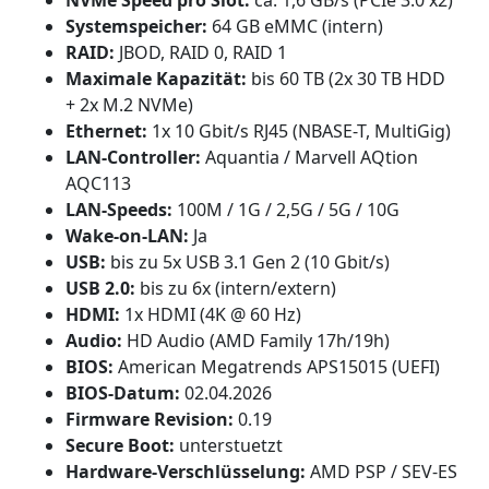
NVMe Speed pro Slot:
ca. 1,6 GB/s (PCIe 3.0 x2)
Systemspeicher:
64 GB eMMC (intern)
RAID:
JBOD, RAID 0, RAID 1
Maximale Kapazität:
bis 60 TB (2x 30 TB HDD
+ 2x M.2 NVMe)
Ethernet:
1x 10 Gbit/s RJ45 (NBASE-T, MultiGig)
LAN-Controller:
Aquantia / Marvell AQtion
AQC113
LAN-Speeds:
100M / 1G / 2,5G / 5G / 10G
Wake-on-LAN:
Ja
USB:
bis zu 5x USB 3.1 Gen 2 (10 Gbit/s)
USB 2.0:
bis zu 6x (intern/extern)
HDMI:
1x HDMI (4K @ 60 Hz)
Audio:
HD Audio (AMD Family 17h/19h)
BIOS:
American Megatrends APS15015 (UEFI)
BIOS-Datum:
02.04.2026
Firmware Revision:
0.19
Secure Boot:
unterstuetzt
Hardware-Verschlüsselung:
AMD PSP / SEV-ES