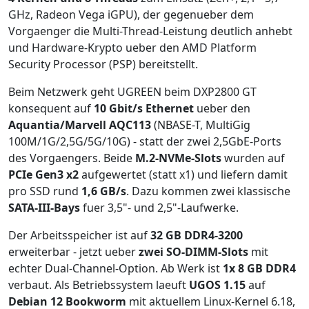
GHz, Radeon Vega iGPU), der gegenueber dem
Vorgaenger die Multi-Thread-Leistung deutlich anhebt
und Hardware-Krypto ueber den AMD Platform
Security Processor (PSP) bereitstellt.
Beim Netzwerk geht UGREEN beim DXP2800 GT
konsequent auf
10 Gbit/s Ethernet
ueber den
Aquantia/Marvell AQC113
(NBASE-T, MultiGig
100M/1G/2,5G/5G/10G) - statt der zwei 2,5GbE-Ports
des Vorgaengers. Beide
M.2-NVMe-Slots
wurden auf
PCIe Gen3 x2
aufgewertet (statt x1) und liefern damit
pro SSD rund
1,6 GB/s
. Dazu kommen zwei klassische
SATA-III-Bays
fuer 3,5"- und 2,5"-Laufwerke.
Der Arbeitsspeicher ist auf
32 GB DDR4-3200
erweiterbar - jetzt ueber
zwei SO-DIMM-Slots
mit
echter Dual-Channel-Option. Ab Werk ist
1x 8 GB DDR4
verbaut. Als Betriebssystem laeuft
UGOS 1.15
auf
Debian 12 Bookworm
mit aktuellem Linux-Kernel 6.18,