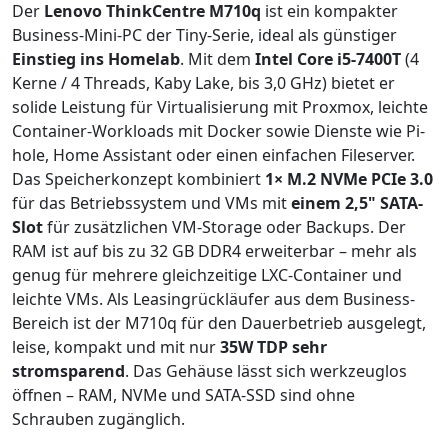
Der
Lenovo ThinkCentre M710q
ist ein kompakter
Business-Mini-PC der Tiny-Serie, ideal als günstiger
Einstieg ins Homelab
. Mit dem
Intel Core i5-7400T
(4
Kerne / 4 Threads, Kaby Lake, bis 3,0 GHz) bietet er
solide Leistung für Virtualisierung mit Proxmox, leichte
Container-Workloads mit Docker sowie Dienste wie Pi-
hole, Home Assistant oder einen einfachen Fileserver.
Das Speicherkonzept kombiniert
1× M.2 NVMe PCIe 3.0
für das Betriebssystem und VMs mit
einem 2,5" SATA-
Slot
für zusätzlichen VM-Storage oder Backups. Der
RAM ist auf bis zu 32 GB DDR4 erweiterbar – mehr als
genug für mehrere gleichzeitige LXC-Container und
leichte VMs. Als Leasingrückläufer aus dem Business-
Bereich ist der M710q für den Dauerbetrieb ausgelegt,
leise, kompakt und mit nur
35W TDP sehr
stromsparend
. Das Gehäuse lässt sich werkzeuglos
öffnen – RAM, NVMe und SATA-SSD sind ohne
Schrauben zugänglich.