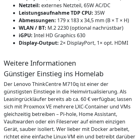
Netzteil:
externes Netzteil, 65W AC/DC
Leistungsaufnahme TDP CPU:
35W
Abmessungen:
179 x 183 x 34,5 mm (B × T × H)
WLAN / BT:
M.2 2230 (optional nachrüstbar)
iGPU:
Intel HD Graphics 630
Display-Output:
2× DisplayPort, 1× opt. HDMI
Weitere Informationen
Günstiger Einstieg ins Homelab
Der Lenovo ThinkCentre M710q ist einer der
günstigsten Einstiege in die Heimvirtualisierung. Als
Leasingrückläufer bereits ab ca. 60 € verfügbar, lassen
sich mit Proxmox VE mehrere LXC-Container und VMs
gleichzeitig betreiben – Pi-hole, Home Assistant,
Vaultwarden oder ein Fileserver auf einem einzigen
Gerät, sauber isoliert. Wer lieber mit Docker arbeitet,
richtet eine einfache Linux-VM ein und betreibt darüber