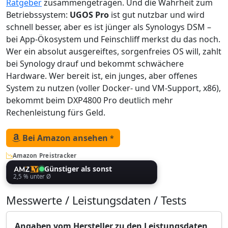
Ratgeber
zusammengetragen. Und die Wahrheit zum
Betriebssystem:
UGOS Pro
ist gut nutzbar und wird
schnell besser, aber es ist jünger als Synologys DSM –
bei App-Ökosystem und Feinschliff merkst du das noch.
Wer ein absolut ausgereiftes, sorgenfreies OS will, zahlt
bei Synology drauf und bekommt schwächere
Hardware. Wer bereit ist, ein junges, aber offenes
System zu nutzen (voller Docker- und VM-Support, x86),
bekommt beim DXP4800 Pro deutlich mehr
Rechenleistung fürs Geld.
Bei Amazon ansehen
*
Amazon Preistracker
Günstiger als sonst
2,5 % unter Ø
Messwerte / Leistungsdaten / Tests
Angaben vom Hersteller zu den Leistungsdaten