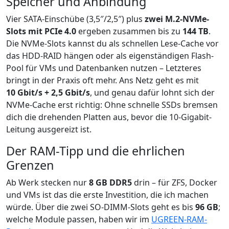
Speicher und Anbindung
Vier SATA-Einschübe (3,5″/2,5″) plus
zwei M.2-NVMe-
Slots mit PCIe 4.0
ergeben zusammen bis zu
144 TB
.
Die NVMe-Slots kannst du als schnellen Lese-Cache vor
das HDD-RAID hängen oder als eigenständigen Flash-
Pool für VMs und Datenbanken nutzen – Letzteres
bringt in der Praxis oft mehr. Ans Netz geht es mit
10 Gbit/s + 2,5 Gbit/s
, und genau dafür lohnt sich der
NVMe-Cache erst richtig: Ohne schnelle SSDs bremsen
dich die drehenden Platten aus, bevor die 10-Gigabit-
Leitung ausgereizt ist.
Der RAM-Tipp und die ehrlichen
Grenzen
Ab Werk stecken nur
8 GB DDR5
drin – für ZFS, Docker
und VMs ist das die erste Investition, die ich machen
würde. Über die zwei SO-DIMM-Slots geht es bis
96 GB
;
welche Module passen, haben wir im
UGREEN-RAM-