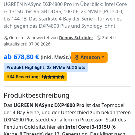
UGREEN NASync DXP4800 Pro im Überblick: Intel Core
i3-1315U, bis 96 GB DDR5, 10GbE, 2× NVMe (PCIe 4.0),
bis 144 TB. Das stärkste 4-Bay der Serie – für wen es
sich gegen das DXP4800 Plus und Synology lohnt.
Getestet & bewertet von
Dennis Schröder
·
Zuletzt
aktualisiert: 07.08.2026
ab 678,80 €
(inkl. MwSt.)
Amazon
*
Produkt Highlight: 2x NVMe M.2 Slots
H64 Bewertung: 1
Produktbeschreibung
Das
UGREEN NASync DXP4800 Pro
ist das Topmodell
der 4-Bay-Reihe, und der Unterschied zum bekannteren
DXP4800 Plus steckt vor allem im Prozessor: Statt des
Pentium Gold sitzt hier ein
Intel Core i3-1315U
(6
Kerne, 8 Threads) der 13. Generation. Das klingt nach