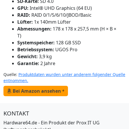
SD-Karte:
SD 4.0
GPU:
Intel® UHD Graphics (64 EU)
RAID:
RAID 0/1/5/6/10/JBOD/Basic
Lüfter:
1x 140mm Lüfter
Abmessungen:
178 x 178 x 257,5 mm (H × B ×
T)
Systemspeicher:
128 GB SSD
Betriebssystem:
UGOS Pro
Gewicht:
3,9 kg
Garantie:
2 Jahre
Quelle:
Produktdaten wurden unter anderem folgender Quelle
entnommen.
Bei Amazon ansehen
*
KONTAKT
Hardware64.de - Ein Produkt der Prox IT UG